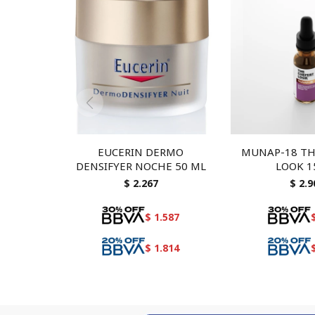
EUCERIN DERMO
MUNAP-18 TH
DENSIFYER NOCHE 50 ML
LOOK 1
$
2.267
$
2.9
$
1.587
$
1.814