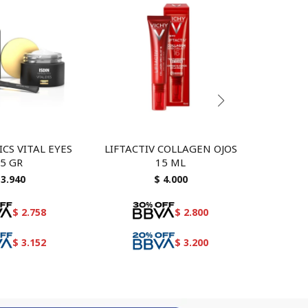
CS VITAL EYES
LIFTACTIV COLLAGEN OJOS
Isdin
5 GR
15 ML
3.940
$
4.000
$
2.758
$
2.800
$
3.152
$
3.200