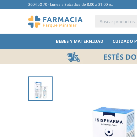
2604 50 70 - Lunes a Sabados de 8:00 a 21:00hs.
BEBES Y MATERNIDAD
CUIDADO 