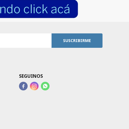
SUSCRIBIRME
SEGUINOS


