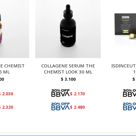
E CHEMIST
COLLAGENE SERUM THE
ISDINCEUTI
5 ML
CHEMIST LOOK 30 ML
1
00
$
3.100
$
$
2.030
$
2.170
$
2.320
$
2.480