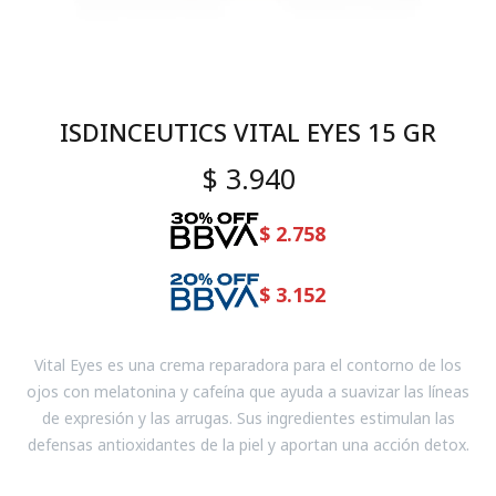
ISDINCEUTICS VITAL EYES 15 GR
$
3.940
$
2.758
$
3.152
Vital Eyes es una crema reparadora para el contorno de los
ojos con melatonina y cafeína que ayuda a suavizar las líneas
de expresión y las arrugas. Sus ingredientes estimulan las
defensas antioxidantes de la piel y aportan una acción detox.