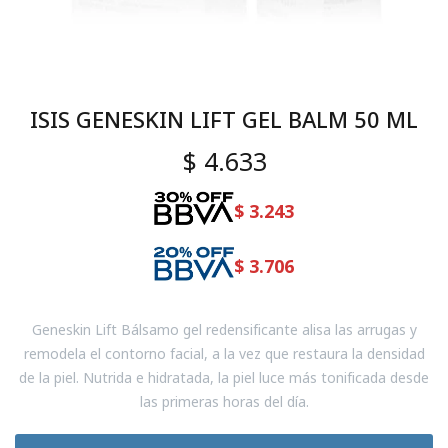
ISIS GENESKIN LIFT GEL BALM 50 ML
$
4.633
$
3.243
$
3.706
Geneskin Lift Bálsamo gel redensificante alisa las arrugas y
remodela el contorno facial, a la vez que restaura la densidad
de la piel. Nutrida e hidratada, la piel luce más tonificada desde
las primeras horas del día.