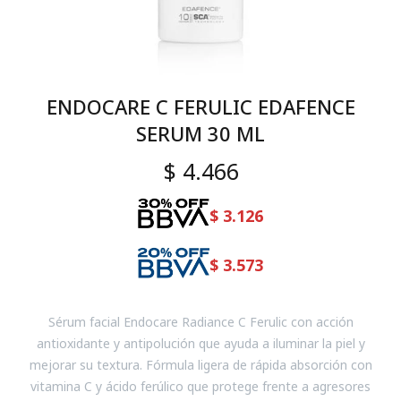
ENDOCARE C FERULIC EDAFENCE
SERUM 30 ML
$
4.466
$
3.126
$
3.573
Sérum facial Endocare Radiance C Ferulic con acción
antioxidante y antipolución que ayuda a iluminar la piel y
mejorar su textura. Fórmula ligera de rápida absorción con
vitamina C y ácido ferúlico que protege frente a agresores