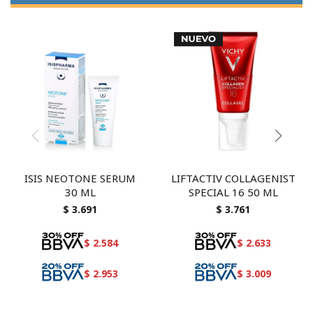
ISIS NEOTONE SERUM
LIFTACTIV COLLAGENIST
30 ML
SPECIAL 16 50 ML
$
3.691
$
3.761
$
2.584
$
2.633
$
2.953
$
3.009