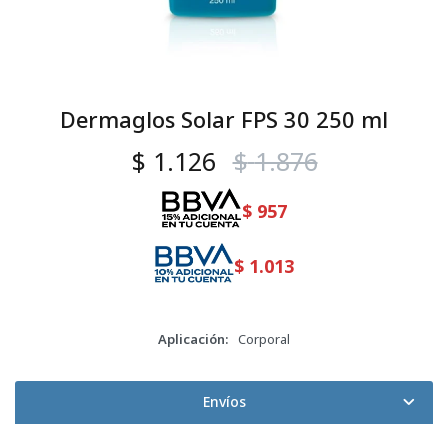
Dermaglos Solar FPS 30 250 ml
$
1.126
$
1.876
$
957
$
1.013
Aplicación
Corporal
Envíos