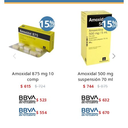
Amoxidal 875 mg 10
Amoxidal 500 mg
comp
suspensión 70 ml
$
615
$
724
$
744
$
875
$
523
$
632
$
554
$
670