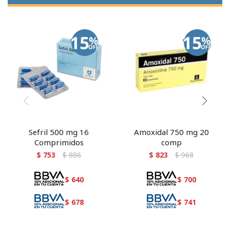
Sefril 500 mg 16
Amoxidal 750 mg 20
Comprimidos
comp
$
753
$
886
$
823
$
968
$
640
$
700
$
678
$
741