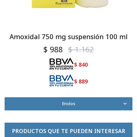
Amoxidal 750 mg suspensión 100 ml
$
988
$
1.162
$
840
$
889
Envíos
PRODUCTOS QUE TE PUEDEN INTERESAR