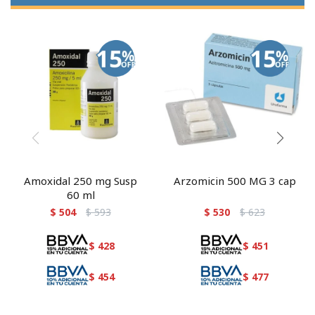
Amoxidal 250 mg Susp
Arzomicin 500 MG 3 cap
60 ml
$
504
$
593
$
530
$
623
$
428
$
451
$
454
$
477