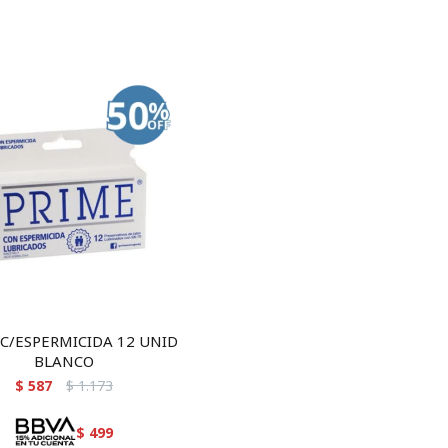
 C/ESPERMICIDA 12 UNID
BLANCO
$
587
$
1.173
$
499