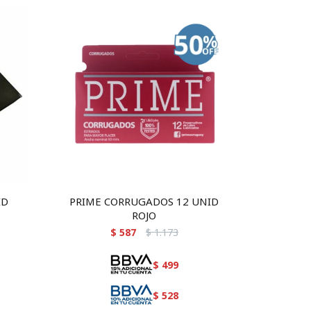
ID
PRIME CORRUGADOS 12 UNID
ROJO
$
587
$
1.173
$
499
$
528