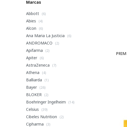
Marcas
Abbott
(6)
Abies
(4)
Alcon
(6)
Ana Maria La Justicia
(6)
ANDROMACO
(2)
Apifarma
(2)
PRIM
Apiter
(6)
AstraZeneca
(7)
Athena
(4)
Balliarda
(1)
Bayer
(26)
BLOKER
(2)
Boehringer Ingelheim
(14)
Celsius
(39)
Cibeles Nutrition
(2)
Cipharma
(3)