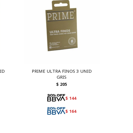
ID
PRIME ULTRA FINOS 3 UNID
GRIS
$
205
$
144
$
164