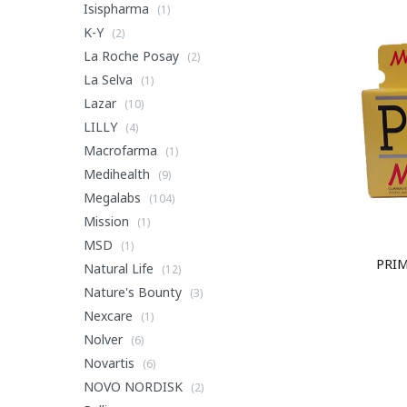
Isispharma
(1)
K-Y
(2)
La Roche Posay
(2)
La Selva
(1)
Lazar
(10)
LILLY
(4)
Macrofarma
(1)
Medihealth
(9)
Megalabs
(104)
Mission
(1)
MSD
(1)
PRI
Natural Life
(12)
Nature's Bounty
(3)
Nexcare
(1)
Nolver
(6)
Novartis
(6)
NOVO NORDISK
(2)