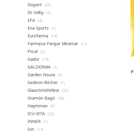
Dispert
(20)
Dr Selby
(2)
EFA
(4)
Ena Sports
(1)
Eurofarma
(14)
Farmacia Parque Miramar
(12)
Frical
(2)
Gador
(19)
GALDERMA
(1)
P
Garden House
(5)
Gedeon Ritcher
(1)
GlaxoSmithKline
(22)
Gramón Bagó
(28)
Haymman
(3)
ICU-VITA
(22)
INNER
(1)
Ion
(14)