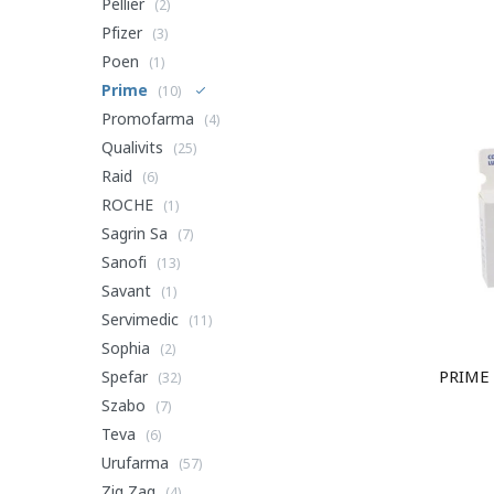
Pellier
(2)
Pfizer
(3)
Poen
(1)
Prime
(10)
Promofarma
(4)
Qualivits
(25)
Raid
(6)
ROCHE
(1)
Sagrin Sa
(7)
Sanofi
(13)
Savant
(1)
Servimedic
(11)
Sophia
(2)
PRIME
Spefar
(32)
Szabo
(7)
Teva
(6)
Urufarma
(57)
Zig Zag
(4)