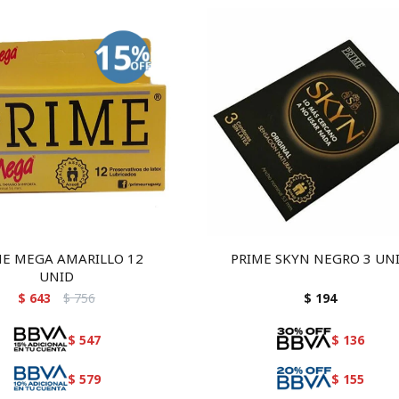
ME MEGA AMARILLO 12
PRIME SKYN NEGRO 3 UN
UNID
$
643
$
756
$
194
$
547
$
136
$
579
$
155