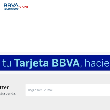
$
528
tter
tra tienda.