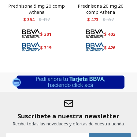
Prednisona 5 mg 20 comp
Prednisona 20 mg 20
Athena
comp Athena
$
354
$
417
$
473
$
557
$
301
$
402
$
319
$
426
Suscríbete a nuestra newsletter
Recibe todas las novedades y ofertas de nuestra tienda.