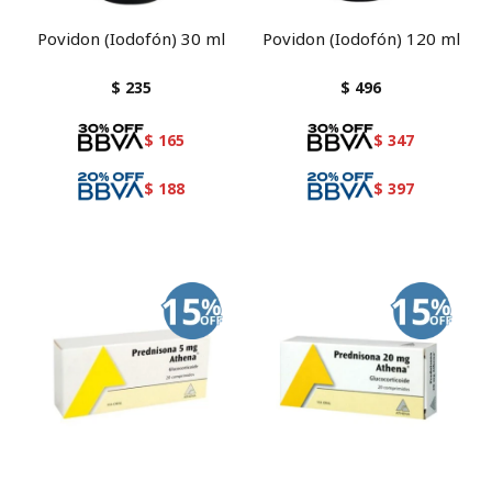
Povidon (Iodofón) 30 ml
Povidon (Iodofón) 120 ml
$
235
$
496
$
165
$
347
$
188
$
397