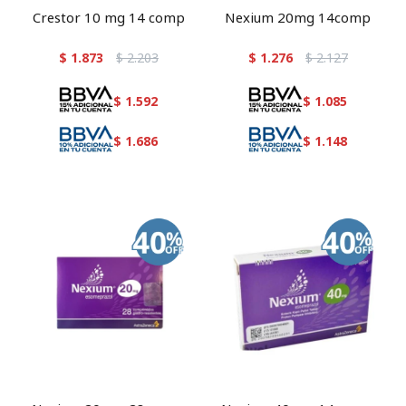
Crestor 10 mg 14 comp
Nexium 20mg 14comp
$
1.873
$
2.203
$
1.276
$
2.127
$
1.592
$
1.085
$
1.686
$
1.148