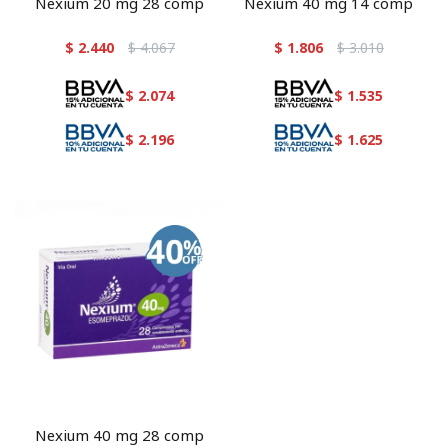
Nexium 20 mg 28 comp
Nexium 40 mg 14 comp
$
2.440
$
4.067
$
1.806
$
3.010
$
2.074
$
1.535
$
2.196
$
1.625
Nexium 40 mg 28 comp