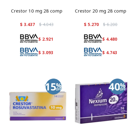
Crestor 10 mg 28 comp
Crestor 20 mg 28 comp
$
3.437
$
4.043
$
5.270
$
6.200
$
2.921
$
4.480
$
3.093
$
4.743