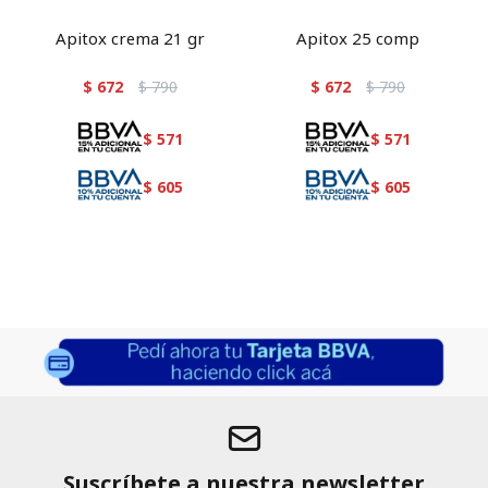
Apitox crema 21 gr
Apitox 25 comp
$
672
$
790
$
672
$
790
$
571
$
571
$
605
$
605
Suscríbete a nuestra newsletter