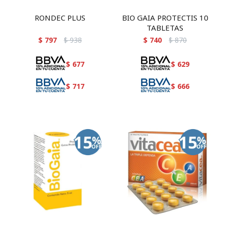
RONDEC PLUS
BIO GAIA PROTECTIS 10
TABLETAS
$
797
$
938
$
740
$
870
$
677
$
629
$
717
$
666