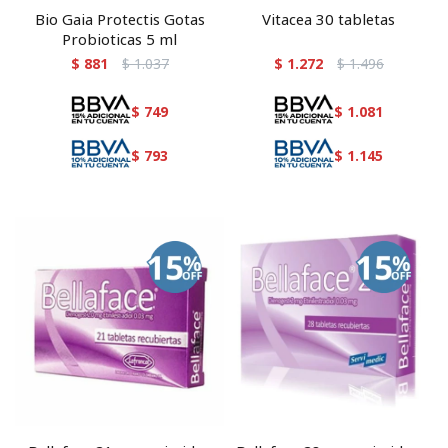
Bio Gaia Protectis Gotas
Vitacea 30 tabletas
Probioticas 5 ml
$
881
$
1.037
$
1.272
$
1.496
$
749
$
1.081
$
793
$
1.145