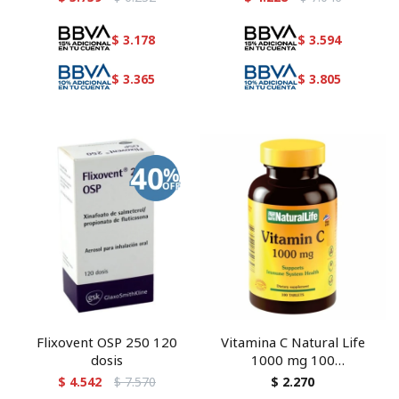
$
3.178
$
3.594
$
3.365
$
3.805
Flixovent OSP 250 120
Vitamina C Natural Life
dosis
1000 mg 100
comprimidos
$
4.542
$
7.570
$
2.270