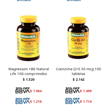
Magnesium +B6 Natural
Coenzima Q10 30 mcg 100
Life 100 comprimidos
tabletas
$
1.520
$
2.142
$
1.064
$
1.499
$
1.216
$
1.714