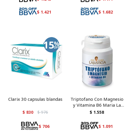
$
1.421
$
1.682
Clarix 30 capsulas blandas
Triptofano Con Magnesio
y Vitamina B6 Maria La
Justicia 60 comprimidos
$
830
$
976
$
1.558
$
706
$
1.091