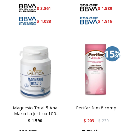
$
3.861
$
1.589
$
4.088
$
1.816
Magnesio Total 5 Ana
Perifar fem 8 comp
Maria La Justicia 100
comprimidos
$
1.590
$
203
$
239