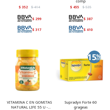
comp
$
352
$
414
$
455
$
535
$
299
$
387
$
317
$
410
VITAMINA C EN GOMITAS
Supradyn Forte 60
NATURAL LIFE 55 U -
grageas