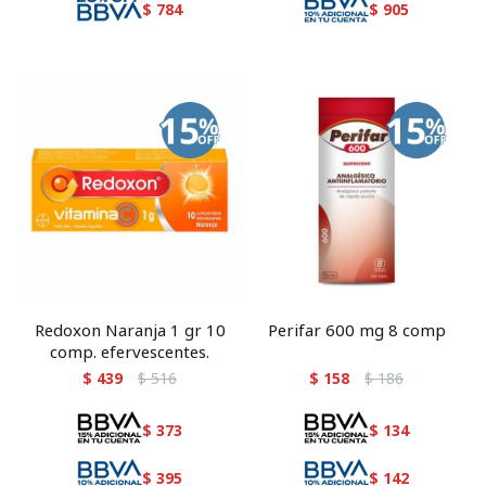
$
784
$
905
Redoxon Naranja 1 gr 10
Perifar 600 mg 8 comp
comp. efervescentes.
$
439
$
516
$
158
$
186
$
373
$
134
$
395
$
142