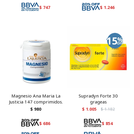
$
747
$
1.246
Magnesio Ana Maria La
Supradyn Forte 30
Justicia 147 comprimidos.
grageas
$
980
$
1.005
$
1.182
$
686
$
854