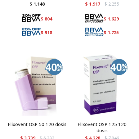
suplemento en caramelos
$
1.148
$
1.917
$
2.255
$
804
$
1.629
$
918
$
1.725
Flixovent OSP 50 120 dosis
Flixovent OSP 125 120
dosis
$
3.739
$
6.232
$
4.228
$
7.046