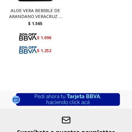
ALOE VERA BEBIBLE DE
ARANDANO VERACRUZ 1
LT
$
1.565
$
1.096
$
1.252