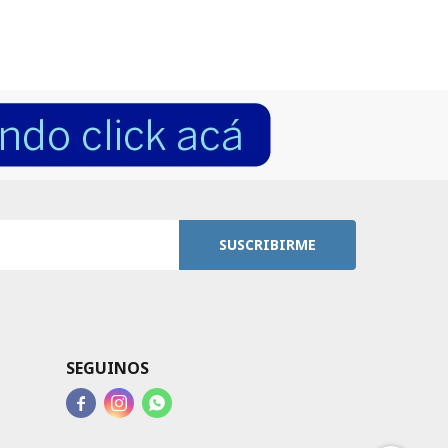
SUSCRIBIRME
SEGUINOS


