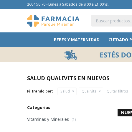
2604 50 70 - Lunes a Sabados de 8:00 a 21:00hs.
BEBES Y MATERNIDAD
CUIDADO 
SALUD QUALIVITS EN NUEVOS
Filtrando por:
Salud
Qualivits
Quitar filtros
Categorías
Vitaminas y Minerales
(1)