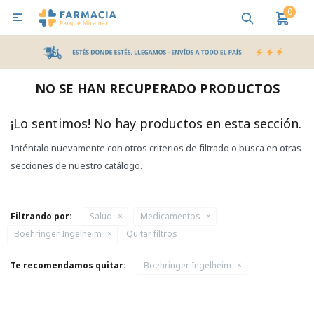
0

MI CUENTA
Bebes y Maternidad
Cuidado Personal
Salud
Nutr
NO SE HAN RECUPERADO PRODUCTOS
Pañales y Toallitas
¡Lo sentimos! No hay productos en esta sección.
Inténtalo nuevamente con otros criterios de filtrado o busca en otras
Lactancia y Nutrición
secciones de nuestro catálogo.
Higiene y Bienestar
Filtrando por:
Salud
Medicamentos
Boehringer Ingelheim
Quitar filtros
Te recomendamos quitar:
Boehringer Ingelheim