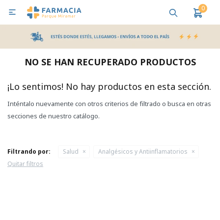
0

MI CUENTA
Bebes y Maternidad
Cuidado Personal
Salud
Nutr
NO SE HAN RECUPERADO PRODUCTOS
Pañales y Toallitas
¡Lo sentimos! No hay productos en esta sección.
Inténtalo nuevamente con otros criterios de filtrado o busca en otras
Lactancia y Nutrición
secciones de nuestro catálogo.
Higiene y Bienestar
Filtrando por:
Salud
Analgésicos y Antiinflamatorios
Quitar filtros