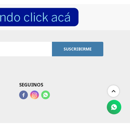
SUSCRIBIRME
SEGUINOS


