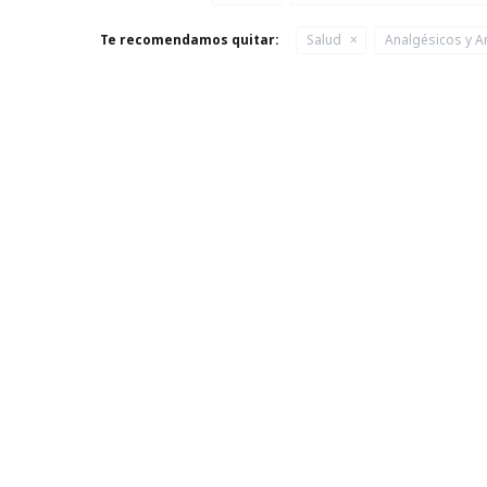
Te recomendamos quitar:
Salud
Analgésicos y An