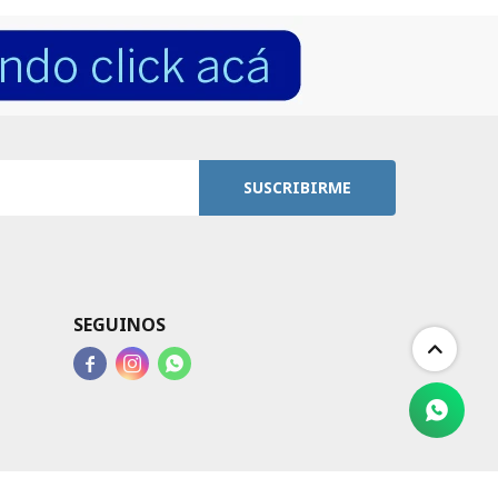
SUSCRIBIRME
SEGUINOS


