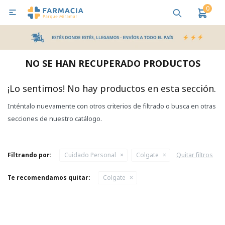
0

MI CUENTA
Bebes y Maternidad
Cuidado Personal
Salud
Nutr
NO SE HAN RECUPERADO PRODUCTOS
Pañales y Toallitas
¡Lo sentimos! No hay productos en esta sección.
Inténtalo nuevamente con otros criterios de filtrado o busca en otras
Lactancia y Nutrición
secciones de nuestro catálogo.
Higiene y Bienestar
Filtrando por:
Cuidado Personal
Colgate
Quitar filtros
Te recomendamos quitar:
Colgate