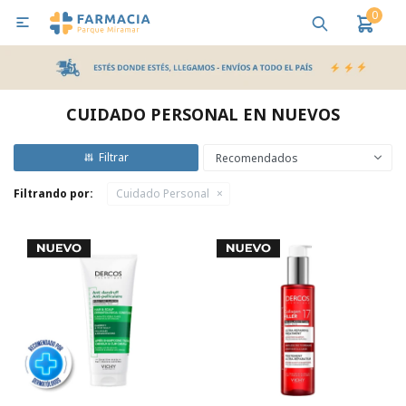
0

MI CUENTA
Bebes y Maternidad
Cuidado Personal
Salud
Nutr
CUIDADO PERSONAL EN NUEVOS
Pañales y Toallitas
Recomendados
Filtrando por:
Cuidado Personal
Lactancia y Nutrición
Higiene y Bienestar