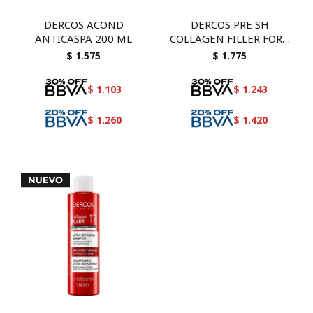
DERCOS ACOND
DERCOS PRE SH
ANTICASPA 200 ML
COLLAGEN FILLER FORT
150
$
1.575
$
1.775
$
1.103
$
1.243
$
1.260
$
1.420