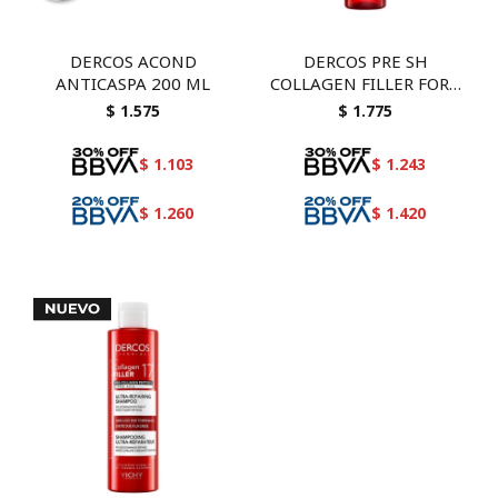
DERCOS ACOND
DERCOS PRE SH
ANTICASPA 200 ML
COLLAGEN FILLER FORT
150
$
1.575
$
1.775
$
1.103
$
1.243
$
1.260
$
1.420