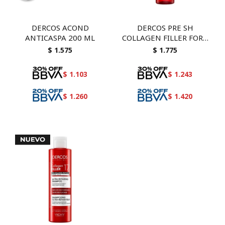
DERCOS ACOND
DERCOS PRE SH
ANTICASPA 200 ML
COLLAGEN FILLER FORT
150
$
1.575
$
1.775
$
1.103
$
1.243
$
1.260
$
1.420