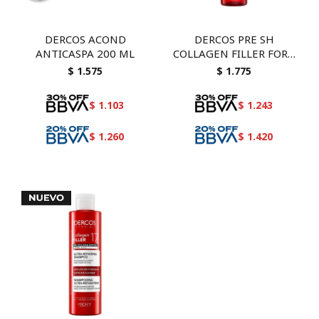
DERCOS ACOND
DERCOS PRE SH
ANTICASPA 200 ML
COLLAGEN FILLER FORT
150
$
1.575
$
1.775
$
1.103
$
1.243
$
1.260
$
1.420