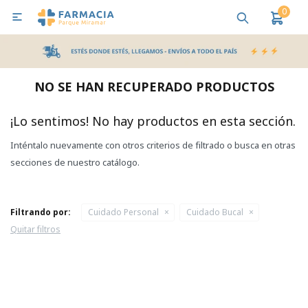
0

MI CUENTA
Bebes y Maternidad
Cuidado Personal
Salud
Nutr
NO SE HAN RECUPERADO PRODUCTOS
Pañales y Toallitas
¡Lo sentimos! No hay productos en esta sección.
Inténtalo nuevamente con otros criterios de filtrado o busca en otras
Lactancia y Nutrición
secciones de nuestro catálogo.
Higiene y Bienestar
Filtrando por:
Cuidado Personal
Cuidado Bucal
Quitar filtros