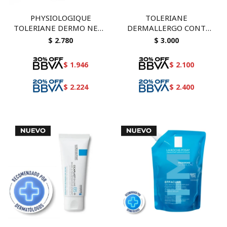
PHYSIOLOGIQUE
TOLERIANE
TOLERIANE DERMO NETT
DERMALLERGO CONT
200 M
OJOS 20 ML
$
2.780
$
3.000
$
1.946
$
2.100
$
2.224
$
2.400