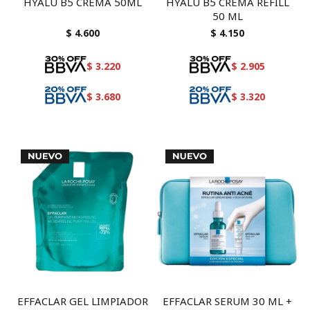
HYALU B5 CREMA 50ML
HYALU B5 CREMA REFILL
50 ML
$
4.600
$
4.150
$
3.220
$
2.905
$
3.680
$
3.320
EFFACLAR GEL LIMPIADOR
EFFACLAR SERUM 30 ML +