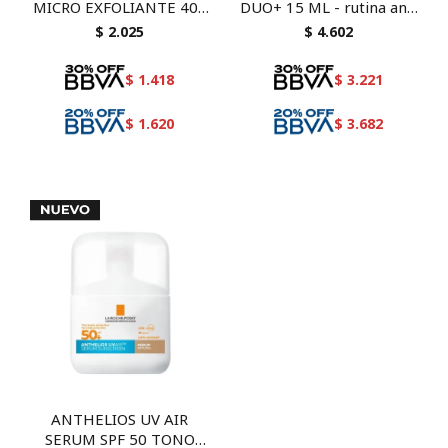
MICRO EXFOLIANTE 400
DUO+ 15 ML - rutina anti
ML
acné con necessaire de
$
2.025
$
4.602
regalo
$
1.418
$
3.221
$
1.620
$
3.682
ANTHELIOS UV AIR
SERUM SPF 50 TONO