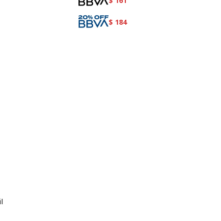
$
161
$
184
l