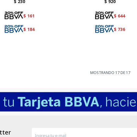
$
230
$
920
$
161
$
644
$
184
$
736
MOSTRANDO
17
DE
17
tter