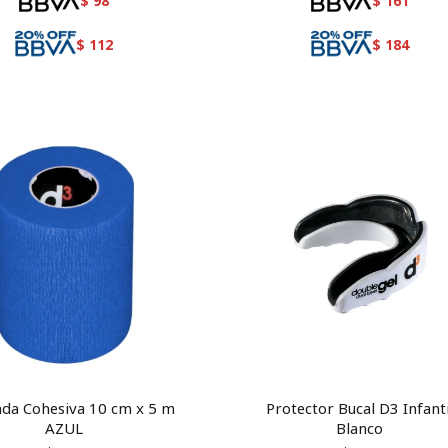
$
98
$
161
$
112
$
184
da Cohesiva 10 cm x 5 m
Protector Bucal D3 Infanti
AZUL
Blanco