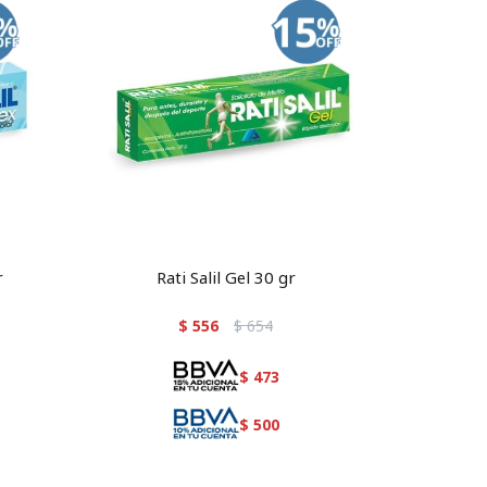
r
Rati Salil Gel 30 gr
$
556
$
654
$
473
$
500