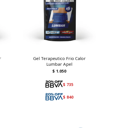
r
Gel Terapeutico Frio Calor
Lumbar Apel
$
1.050
$
735
$
840