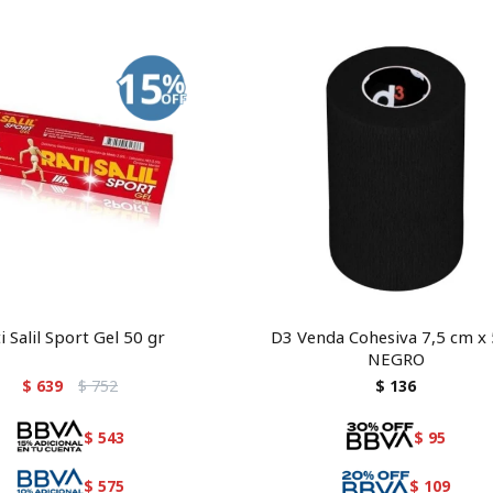
i Salil Sport Gel 50 gr
D3 Venda Cohesiva 7,5 cm x
NEGRO
$
639
$
752
$
136
$
543
$
95
$
575
$
109