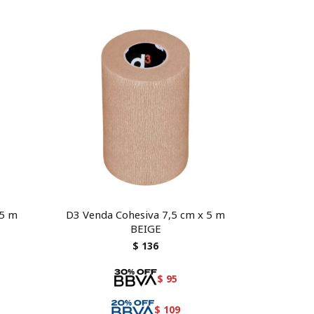
 5 m
D3 Venda Cohesiva 7,5 cm x 5 m
BEIGE
$
136
$
95
$
109