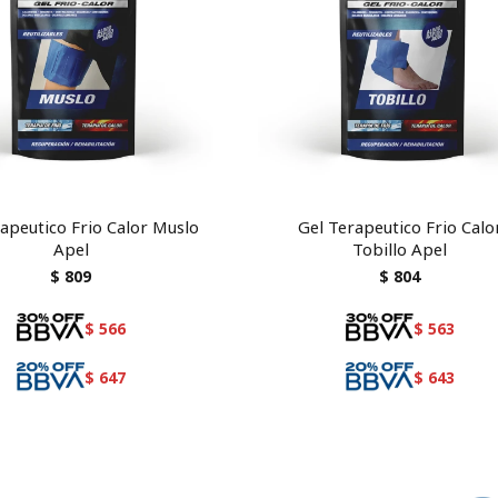
apeutico Frio Calor Muslo
Gel Terapeutico Frio Calo
Apel
Tobillo Apel
$
809
$
804
$
566
$
563
$
647
$
643