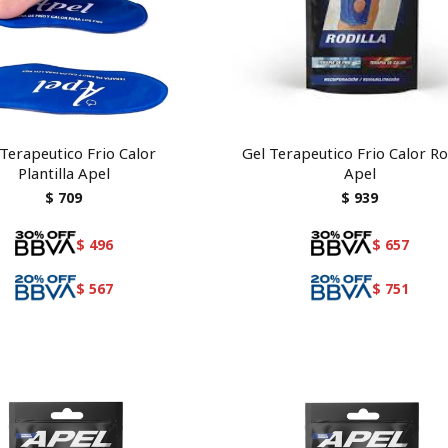
 Terapeutico Frio Calor
Gel Terapeutico Frio Calor Ro
Plantilla Apel
Apel
$
709
$
939
$
496
$
657
$
567
$
751