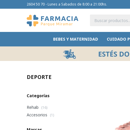
2604 50 70 - Lunes a Sabados de 8:00 a 21:00hs.
BEBES Y MATERNIDAD
CUIDADO 
DEPORTE
Categorías
Rehab
(16)
Accesorios
(1)
Marcas