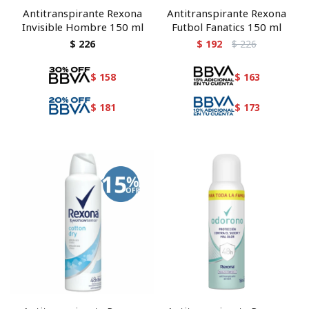
Antitranspirante Rexona
Antitranspirante Rexona
Invisible Hombre 150 ml
Futbol Fanatics 150 ml
$
226
$
192
$
226
$
158
$
163
$
181
$
173