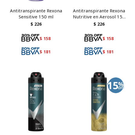
Antitranspirante Rexona
Antitranspirante Rexona
Sensitive 150 ml
Nutritive en Aerosol 150
ml
$
226
$
226
$
158
$
158
$
181
$
181