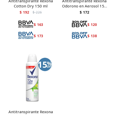
Antitranspirante Rexona
Antitranspirante Rexona
Cotton Dry 150 ml
Odorono en Aerosol 150
ml
$
192
$
226
$
172
$
163
$
120
$
173
$
138
Antitranspirante Rexona