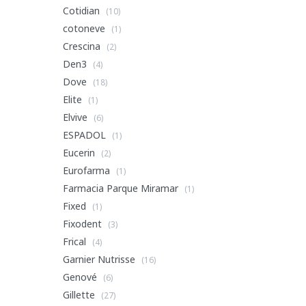
Cotidian
(10)
cotoneve
(1)
Crescina
(2)
Den3
(4)
Dove
(18)
Elite
(1)
Elvive
(6)
ESPADOL
(1)
Eucerin
(2)
Eurofarma
(1)
Farmacia Parque Miramar
(1)
Fixed
(1)
Fixodent
(3)
Frical
(4)
Garnier Nutrisse
(16)
Genové
(6)
Gillette
(27)