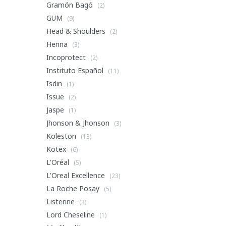
Gramón Bagó
(2)
GUM
(9)
Head & Shoulders
(2)
Henna
(3)
Incoprotect
(2)
Instituto Español
(11)
Isdin
(1)
Issue
(2)
Jaspe
(1)
Jhonson & Jhonson
(3)
Koleston
(13)
Kotex
(6)
L'Oréal
(5)
L'Oreal Excellence
(23)
La Roche Posay
(5)
Listerine
(3)
Lord Cheseline
(1)