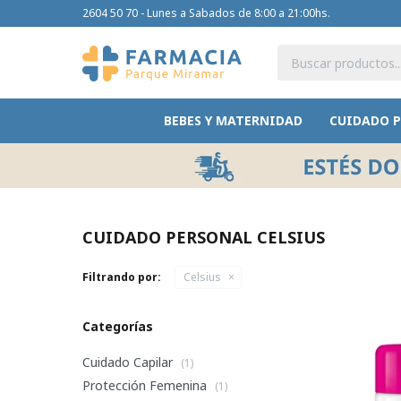
2604 50 70 - Lunes a Sabados de 8:00 a 21:00hs.
BEBES Y MATERNIDAD
CUIDADO 
CUIDADO PERSONAL CELSIUS
Filtrando por:
Celsius
Categorías
Cuidado Capilar
(1)
Protección Femenina
(1)