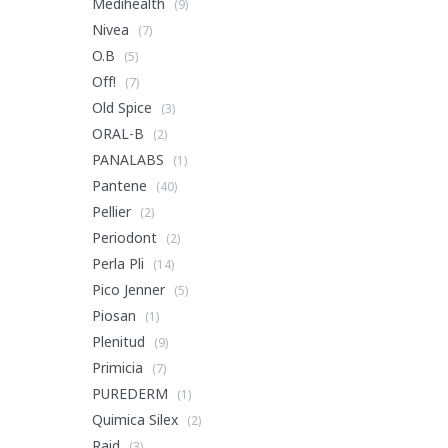
Medihealth
(9)
Nivea
(7)
O.B
(5)
Off!
(7)
Old Spice
(3)
ORAL-B
(2)
PANALABS
(1)
Pantene
(40)
Pellier
(2)
Periodont
(2)
Perla Pli
(14)
Pico Jenner
(5)
Piosan
(1)
Plenitud
(9)
Primicia
(7)
PUREDERM
(1)
Quimica Silex
(2)
Raid
(3)