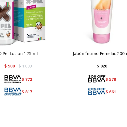
X-Pel Locion 125 ml
Jabón Íntimo Femelac 200 
$
908
$
1.009
$
826
$
772
$
578
$
817
$
661