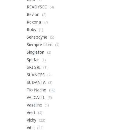
READYSEC
(4)
Revlon
(2)
Rexona
(7)
Roby
(1)
Sensodyne
(5)
Siempre Libre
(7)
Singleton
(2)
Spefar
(1)
SRI SRI
(1)
SUANCES
(2)
SUDANTA
(3)
Tío Nacho
(10)
VALCATIL
(3)
Vaseline
(1)
Veet
(4)
Vichy
(23)
Vitis
(22)