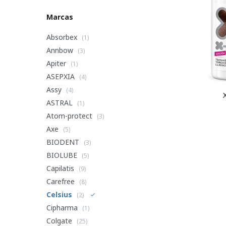
Marcas
Absorbex
(1)
Annbow
(3)
Apiter
(1)
ASEPXIA
(4)
Assy
(4)
ASTRAL
(1)
Atom-protect
(3)
Axe
(5)
BIODENT
(3)
BIOLUBE
(5)
Capilatis
(9)
Carefree
(8)
Celsius
(2)
Cipharma
(1)
Colgate
(25)