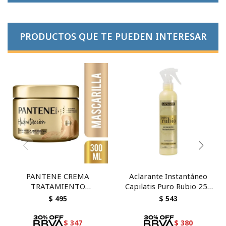
PRODUCTOS QUE TE PUEDEN INTERESAR
PANTENE CREMA
Aclarante Instantáneo
TRATAMIENTO
Capilatis Puro Rubio 250
HIDRATACION 300 ML
ml
$
495
$
543
$
347
$
380