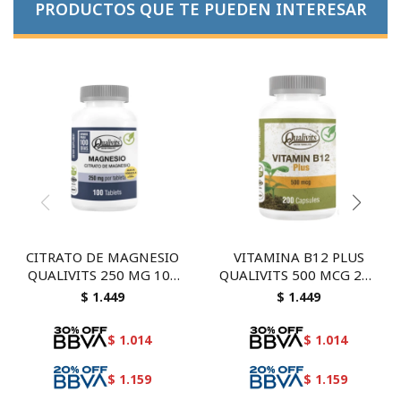
PRODUCTOS QUE TE PUEDEN INTERESAR
CITRATO DE MAGNESIO
VITAMINA B12 PLUS
QUALIVITS 250 MG 100
QUALIVITS 500 MCG 200
TAB
CAPSULAS - suplemento
$
1.449
$
1.449
energético y saludanle
$
1.014
$
1.014
$
1.159
$
1.159