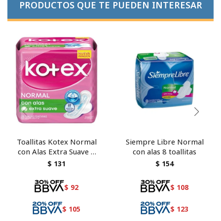
PRODUCTOS QUE TE PUEDEN INTERESAR
Toallitas Kotex Normal
Siempre Libre Normal
con Alas Extra Suave 8
con alas 8 toallitas
Unidades
$
131
$
154
$
92
$
108
$
105
$
123