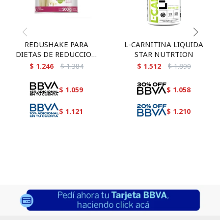
REDUSHAKE PARA
L-CARNITINA LIQUIDA
DIETAS DE REDUCCION
STAR NUTRTION
DE PESO CIBELES 500 GR
$
1.246
$
1.384
$
1.512
$
1.890
$
1.059
$
1.058
$
1.121
$
1.210