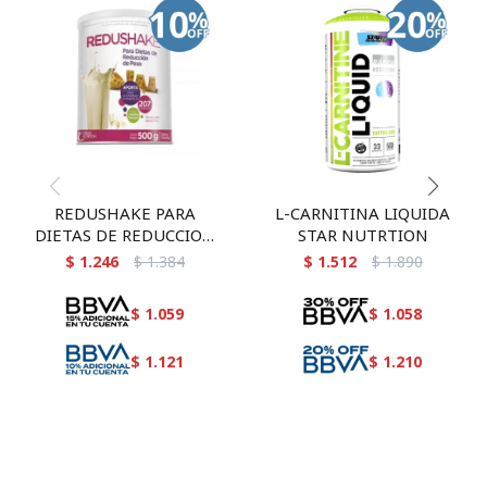
REDUSHAKE PARA
L-CARNITINA LIQUIDA
DIETAS DE REDUCCION
STAR NUTRTION
DE PESO CIBELES 500 GR
$
1.246
$
1.384
$
1.512
$
1.890
$
1.059
$
1.058
$
1.121
$
1.210