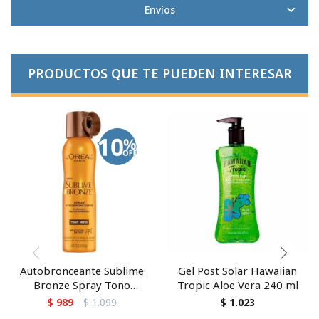
Envíos
PRODUCTOS QUE TE PUEDEN INTERESAR
Autobronceante Sublime
Gel Post Solar Hawaiian
Bronze Spray Tono
Tropic Aloe Vera 240 ml
Medio 150 ml
$
989
$
1.099
$
1.023