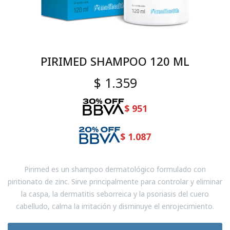
PIRIMED SHAMPOO 120 ML
$
1.359
$
951
$
1.087
Pirimed es un shampoo dermatológico formulado con
piritionato de zinc. Sirve principalmente para controlar y eliminar
la caspa, la dermatitis seborreica y la psoriasis del cuero
cabelludo, calma la irritación y disminuye el enrojecimiento.