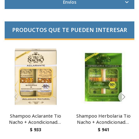
Envíos
PRODUCTOS QUE TE PUEDEN INTERESAR
Shampoo Aclarante Tio
Shampoo Herbolaria Tio
Nacho + Acondicionador
Nacho + Acondicionador
415 ml Pack
415 ml
$
933
$
941