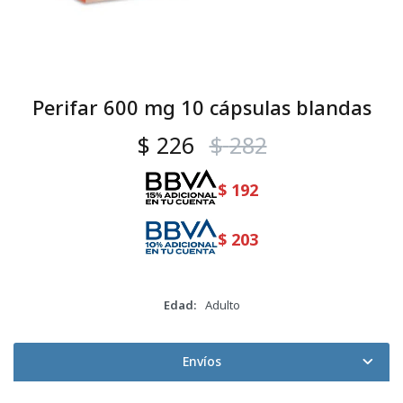
Perifar 600 mg 10 cápsulas blandas
$
226
$
282
$
192
$
203
Edad
Adulto
Envíos