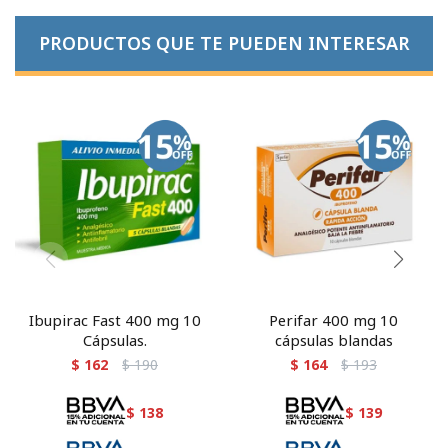
PRODUCTOS QUE TE PUEDEN INTERESAR
Ibupirac Fast 400 mg 10
Perifar 400 mg 10
Cápsulas.
cápsulas blandas
$
162
$
190
$
164
$
193
$
138
$
139