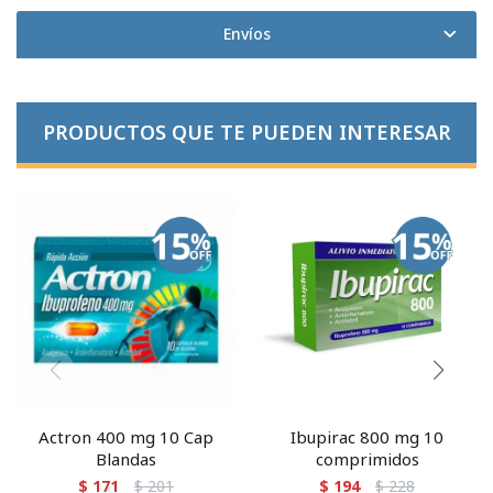
Envíos
PRODUCTOS QUE TE PUEDEN INTERESAR
Actron 400 mg 10 Cap
Ibupirac 800 mg 10
Blandas
comprimidos
$
171
$
201
$
194
$
228