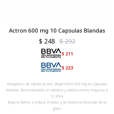
Actron 600 mg 10 Capsulas Blandas
$
248
$
292
$
211
$
223
Analgésico de rápida acción, Ibuprofeno 600 mg en cápsulas
blandas. Recomendado en adultos y adolescentes mayores a
12 años.
Baja la fiebre, y reduce el dolor y la molestia muscular de la
gripe.