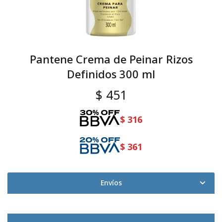
Pantene Crema de Peinar Rizos
Definidos 300 ml
$
451
$
316
$
361
Envíos