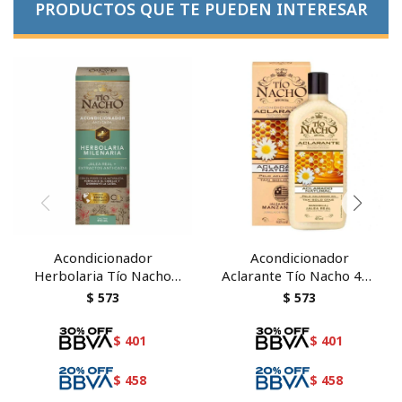
PRODUCTOS QUE TE PUEDEN INTERESAR
Acondicionador
Acondicionador
Herbolaria Tío Nacho
Aclarante Tío Nacho 415
415 ml
ml
$
573
$
573
$
401
$
401
$
458
$
458