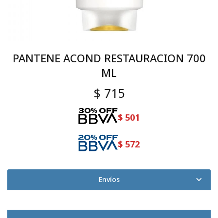
PANTENE ACOND RESTAURACION 700
ML
$
715
$
501
$
572
Envíos