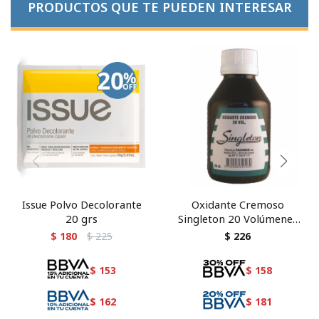
PRODUCTOS QUE TE PUEDEN INTERESAR
Issue Polvo Decolorante
Oxidante Cremoso
20 grs
Singleton 20 Volúmenes
80 ml
$
180
$
225
$
226
$
153
$
158
$
162
$
181