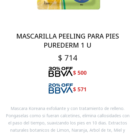
MASCARILLA PEELING PARA PIES
PUREDERM 1 U
$
714
$
500
$
571
Mascara Koreana exfoliante y con tratamiento de relleno.
Pongaselas como si fueran calcetines, elimina callosidades con
el paso del tiempo, suavizando los pies en 10 dias. Extractos
naturales botanicos de Limon, Naranja, Arbol de te, Miel y