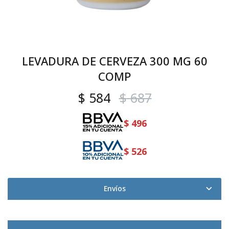
LEVADURA DE CERVEZA 300 MG 60
COMP
$
584
$
687
$
496
$
526
Envíos