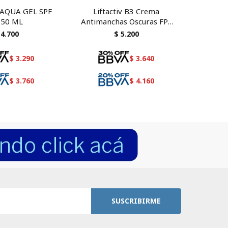
AQUA GEL SPF
Liftactiv B3 Crema
 50 ML
Antimanchas Oscuras FPS
PROTEO
50 50 ML
4.700
$
5.200
$
3.290
$
3.640
$
3.760
$
4.160
SUSCRIBIRME