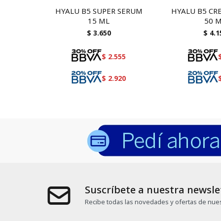
HYALU B5 SUPER SERUM
HYALU B5 CR
15 ML
50 
$
3.650
$
4.1
$
2.555
$
2.920
Suscríbete a nuestra newsle
Recibe todas las novedades y ofertas de nues