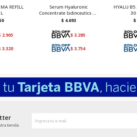
EMA REFILL
Serum Hyaluronic
HYALU B5 
ML
Concentrate Isdinceutics 30
30
ml
50
$
4.693
$
$
2.905
$
3.285
$
3.320
$
3.754
tter
tra tienda.