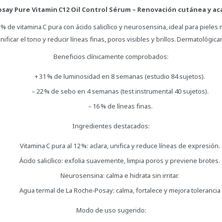
osay Pure Vitamin C12 Oil Control Sérum – Renovación cutánea y a
de vitamina C pura con ácido salicílico y neurosensina, ideal para pieles m
ificar el tono y reducir líneas finas, poros visibles y brillos. Dermatoló
Beneficios clínicamente comprobados:
+ 31 % de luminosidad en 8 semanas (estudio 84 sujetos).
– 22 % de sebo en 4 semanas (test instrumental 40 sujetos).
– 16 % de líneas finas.
Ingredientes destacados:
Vitamina C pura al 12 %: aclara, unifica y reduce líneas de expresión.
Ácido salicílico: exfolia suavemente, limpia poros y previene brotes.
Neurosensina: calma e hidrata sin irritar.
Agua termal de La Roche‑Posay: calma, fortalece y mejora tolerancia
Modo de uso sugerido: