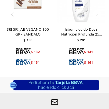
SRI SRI JAB VEGANO 100
Jabón Liquido Dove
GR - SANDALO
Nutrición Profunda 250
ml
$
189
$
201
$
132
$
141
$
151
$
161