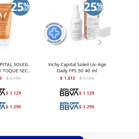
PITAL SOLEIL
Vichy Capital Soleil Uv-Age
VICHY C
 TOQUE SECO
Daily FPS 50 40 ml
AGE DA
 50 50 ML - dry
50 40 M
3
$
2.150
$
1.613
$
2.150
$
face fluid
$
1.129
$
1.129
$
1.290
$
1.290