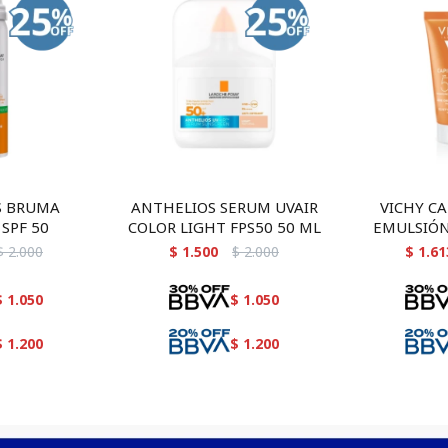
S BRUMA
ANTHELIOS SERUM UVAIR
VICHY CA
 SPF 50
COLOR LIGHT FPS50 50 ML
EMULSIÓN
FACIAL SPF
$
2.000
$
1.500
$
2.000
$
1.61
touch 
$
1.050
$
1.050
$
1.200
$
1.200