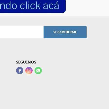
SUSCRIBIRME
SEGUINOS


