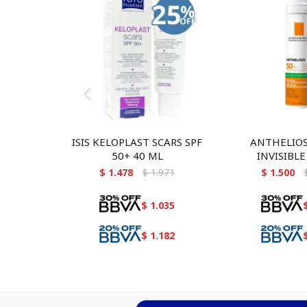
ISIS KELOPLAST SCARS SPF
ANTHELIO
50+ 40 ML
INVISIBLE
$
1.478
$
1.971
$
1.500
$
1.035
$
1.182