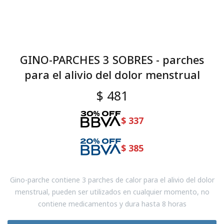
GINO-PARCHES 3 SOBRES - parches
para el alivio del dolor menstrual
$
481
$
337
$
385
Gino-parche contiene 3 parches de calor para el alivio del dolor
menstrual, pueden ser utilizados en cualquier momento, no
contiene medicamentos y dura hasta 8 horas