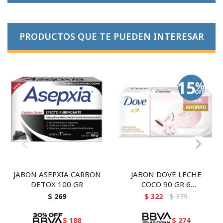
PRODUCTOS QUE TE PUEDEN INTERESAR
JABON ASEPXIA CARBON
JABON DOVE LECHE
DETOX 100 GR
COCO 90 GR 6
UNIDADES
$
269
$
322
$
379
$
188
$
274