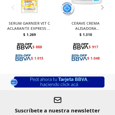
SERUM GARNIER VIT C
CERAVE CREMA
ACLARANTE EXPRESS 30
ALISADORA
ML
ANTIRUGOSIDADES
$
1.269
$
1.310
SMOOTHING 12 OZ -
$
888
$
917
$
1.015
$
1.048
Suscríbete a nuestra newsletter